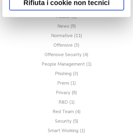
Rifiuta i cookie non tecnici
o chiudendo il banner con il
Marketing
(3)
pulsante "X" in alto a destra. Per
Mobile
(1)
saperne di più rispetto ai cookie,
News
(9)
Normative
(11)
consulta la relativa
Cookie policy
.
Offensive
(3)
Offensive Security
(4)
People Management
(1)
Phishing
(3)
Premi
(1)
Privacy
(8)
R&D
(1)
Red Team
(4)
Security
(5)
Smart Working
(1)