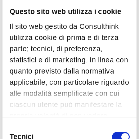
globale e l’accesso immediato alle notizie, ma
Questo sito web utilizza i cookie
hanno anche aperto la porta a significativi
problemi di privacy e sicurezza. L’enorme
Il sito web gestito da Consulthink
quantità di informazioni condivise …
utilizza cookie di prima e di terza
by
Consulthink
Feb 28
parte; tecnici, di preferenza,
statistici e di marketing. In linea con
quanto previsto dalla normativa
Categorie
applicabile, con particolare riguardo
alle modalità semplificate con cui
AI
(5)
ciascun utente può manifestare la
ASSINTEL
(1)
propria volontà di non vedere
Awareness
(2)
installata una o più specifiche
Big Data
(1)
Selezione
del
Tecnici
Blockchain
(1)
tipologie di cookie non necessari,