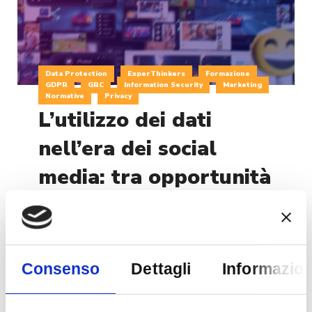
Data Protection
ExperThinkers
Formazione
GDPR
GRC
Information Security
Marketing
Normative
Privacy
L’utilizzo dei dati
nell’era dei social
media: tra opportunità
e rischi
Introduzione Negli ultimi anni, i social network
hanno rivoluzionato il modo in cui interagiamo,
Consenso
Dettagli
Informazion
comunichiamo e condividiamo informazioni.
Piattaforme come Facebook, Instagram, X (ex
Twitter) e TikTok hanno favorito la connessione