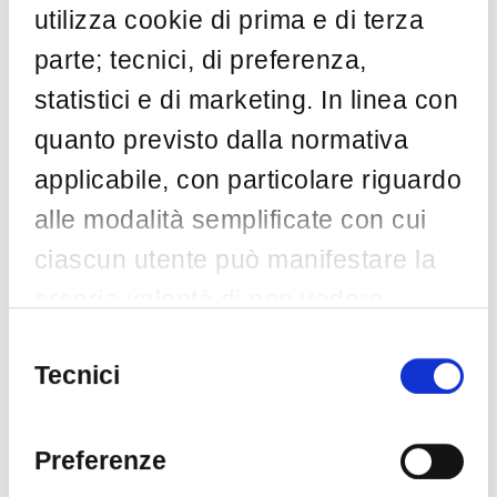
utilizza cookie di prima e di terza
parte; tecnici, di preferenza,
statistici e di marketing. In linea con
quanto previsto dalla normativa
applicabile, con particolare riguardo
alle modalità semplificate con cui
ciascun utente può manifestare la
propria volontà di non vedere
installata una o più specifiche
Selezione
del
CyberSecurity
CyberSecurity
ExperThinkers
Tecnici
tipologie di cookie non necessari,
Offensive
Red Team
Security
consenso
l’utente potrà modificare in qualsiasi
iOS Strings
momento il consenso, se già
Preferenze
Obfuscation in Swift