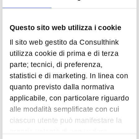
creazione di un ambiente di lavoro appagante.
Leggi l’articolo completo di Sebastiano Paolo
Lampignano Innovation & People Management
Questo sito web utilizza i cookie
Director Consulthink S.p.A.
Il sito web gestito da Consulthink
by
Consulthink
Feb 5
utilizza cookie di prima e di terza
parte; tecnici, di preferenza,
Categorie
statistici e di marketing. In linea con
quanto previsto dalla normativa
AI
(5)
applicabile, con particolare riguardo
ASSINTEL
(1)
alle modalità semplificate con cui
Awareness
(2)
ciascun utente può manifestare la
Big Data
(1)
propria volontà di non vedere
Blockchain
(1)