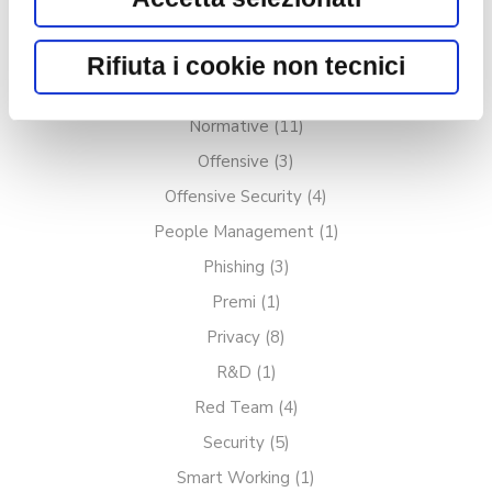
Marketing
(3)
pulsante Rifiuta i cookie non tecnici
Mobile
(1)
Rifiuta i cookie non tecnici
o chiudendo il banner con il
News
(9)
pulsante "X" in alto a destra. Per
Normative
(11)
saperne di più rispetto ai cookie,
Offensive
(3)
consulta la relativa
Cookie policy
.
Offensive Security
(4)
People Management
(1)
Phishing
(3)
Premi
(1)
Privacy
(8)
R&D
(1)
Red Team
(4)
Security
(5)
Smart Working
(1)