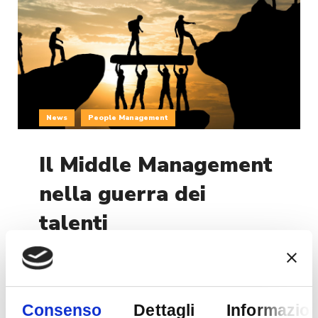
News
People Management
Il Middle Management
nella guerra dei
talenti
Il Middle Management è un protagonista
fondamentale nella ‘guerra dei talenti’ che può
agire come soggetto attivo nella retention,
Consenso
Dettagli
Informazion
nello sviluppo delle competenze e nella