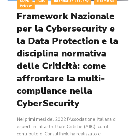
GDPR
GRC
Information Security
Normative
Privacy
Framework Nazionale
per la Cybersecurity e
la Data Protection e la
disciplina normativa
delle Criticità: come
affrontare la multi-
compliance nella
CyberSecurity
Nei primi mesi del 2022 l’Associazione Italiana di
esperti in Infrastrutture Critiche (AIIC), con il
contributo di Consulthink, ha realizzato e