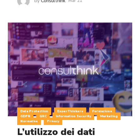
by
Consulthink
Mar 21
Data Protection
ExperThinkers
Formazione
GDPR
GRC
Information Security
Marketing
Normative
Privacy
L’utilizzo dei dati