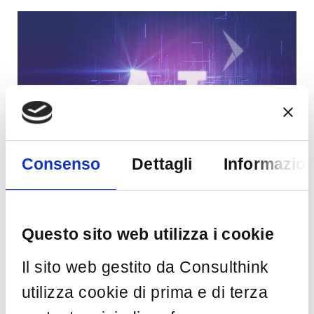
Consenso
Dettagli
Informazion
AI
Data Protection
ExperThinkers
GDPR
GRC
Information Security
Normative
Privacy
Questo sito web utilizza i cookie
Equilibrio tra
Il sito web gestito da Consulthink
Innovazione e
utilizza cookie di prima e di terza