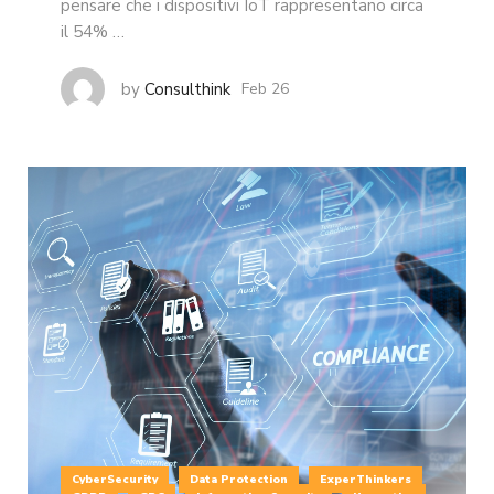
pensare che i dispositivi IoT rappresentano circa
il 54% …
by
Consulthink
Feb 26
CyberSecurity
Data Protection
ExperThinkers