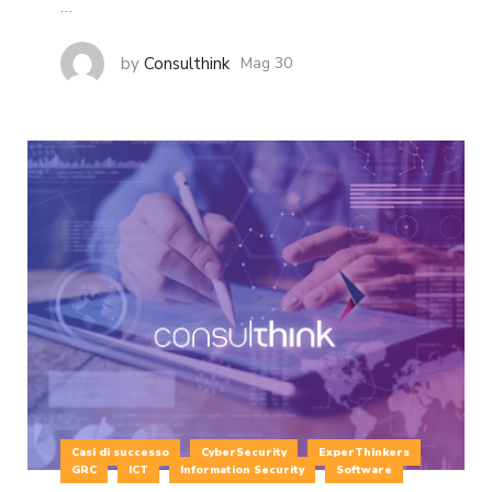
…
by
Consulthink
Mag 30
Casi di successo
CyberSecurity
ExperThinkers
GRC
ICT
Information Security
Software