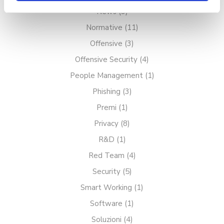
pulsante "X" in alto a destra. Per
News
(9)
saperne di più rispetto ai cookie,
Normative
(11)
Offensive
(3)
consulta la relativa
Cookie policy
.
Offensive Security
(4)
People Management
(1)
Phishing
(3)
Premi
(1)
Privacy
(8)
R&D
(1)
Red Team
(4)
Security
(5)
Smart Working
(1)
Software
(1)
Soluzioni
(4)