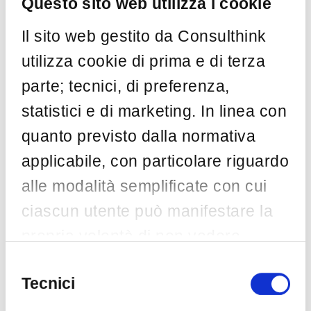
Questo sito web utilizza i cookie
is useful to learn how malwares work and how
to detect them, in order to defend our …
Il sito web gestito da Consulthink
by
Consulthink
Ott 27
utilizza cookie di prima e di terza
parte; tecnici, di preferenza,
statistici e di marketing. In linea con
Categorie
quanto previsto dalla normativa
applicabile, con particolare riguardo
AI
(5)
alle modalità semplificate con cui
ASSINTEL
(1)
ciascun utente può manifestare la
Awareness
(2)
propria volontà di non vedere
Big Data
(1)
installata una o più specifiche
Blockchain
(1)
Selezione
del
Tecnici
Casi di successo
(1)
tipologie di cookie non necessari,
consenso
Cloud
(2)