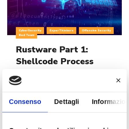
CyberSecurity
ExperThinkers
Offensive Security
Red Team
Rustware Part 1:
Shellcode Process
Injection Development
Introduction Malware development is essential
when performing activities like Red Teaming,
Consenso
Dettagli
Informazion
Adversary Emulation and Network Penetration
Testing, the operator can use custom malwares
to perform various tasks based on the specific
situation. At the same time, analyzing Malwares