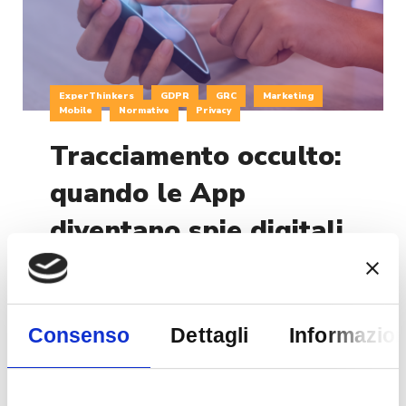
ExperThinkers
GDPR
GRC
Marketing
Mobile
Normative
Privacy
Tracciamento occulto:
quando le App
diventano spie digitali
della tua Privacy
Tracciamento Occulto: Quando le App Diventano
Consenso
Dettagli
Informazion
Spie Digitali Della Tua Privacy Introduzione Negli
ultimi anni, la privacy digitale è diventata un
tema di grande importanza per gli utenti di
Internet per alcuni aspetti e per le aziende che