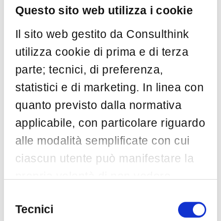
Questo sito web utilizza i cookie
offrono servizi online per altri. Tra le questioni più
rilevanti e meno note, vi è il tema …
Il sito web gestito da Consulthink
by
Consulthink
Ago 7
utilizza cookie di prima e di terza
parte; tecnici, di preferenza,
statistici e di marketing. In linea con
Categorie
quanto previsto dalla normativa
applicabile, con particolare riguardo
AI
(5)
alle modalità semplificate con cui
ASSINTEL
(1)
ciascun utente può manifestare la
Awareness
(2)
propria volontà di non vedere
Big Data
(1)
installata una o più specifiche
Blockchain
(1)
Selezione
del
Tecnici
Casi di successo
(1)
tipologie di cookie non necessari,
consenso