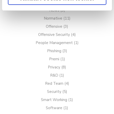
o chiudendo il banner con il
Mobile
(1)
pulsante "X" in alto a destra. Per
News
(9)
saperne di più rispetto ai cookie,
Normative
(11)
Offensive
(3)
consulta la relativa
Cookie policy
.
Offensive Security
(4)
People Management
(1)
Phishing
(3)
Premi
(1)
Privacy
(8)
R&D
(1)
Red Team
(4)
Security
(5)
Smart Working
(1)
Software
(1)