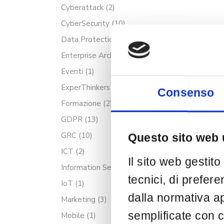
Cyberattack
(2)
CyberSecurity
(10)
Data Protection
(10)
Enterprise Architecture
(3)
Eventi
(1)
ExperThinkers
(29)
Consenso
Formazione
(2)
GDPR
(13)
GRC
(10)
Questo sito web u
ICT
(2)
Il sito web gestit
Information Security
(10)
tecnici, di prefere
IoT
(1)
dalla normativa ap
Marketing
(3)
semplificate con c
Mobile
(1)