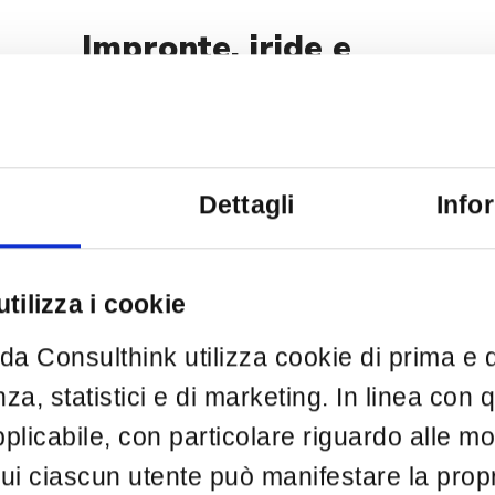
Impronte, iride e
algoritmi: la nuova
Geografia
dell’Identità
Dettagli
Info
personale
L’EVOLUZIONE DELL’IDENTIFICAZIONE
tilizza i cookie
BIOMETRICA NELL’ERA DIGITALE
L’identità personale ha subito una
o da Consulthink utilizza cookie di prima e d
trasformazione radicale nell’era
dell’intelligenza artificiale, evolvendosi da
nza, statistici e di marketing. In linea con
concetto astratto a dato tecnicamente
plicabile, con particolare riguardo alle mo
processabile e algoritmicamente
classificabile. Le caratteristiche fisiche,
ui ciascun utente può manifestare la propr