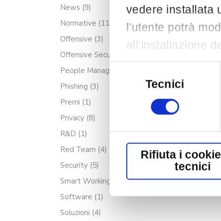
News
(9)
vedere installata 
Normative
(11)
l’utente potrà mod
Offensive
(3)
all’installazione 
Offensive Security
(4)
posizionato in bass
Selezione
People Management
(1)
del
cookie cliccando s
Tecnici
Phishing
(3)
consenso
l’installazione dei
Premi
(1)
cookie non tecnici
Privacy
(8)
Per saperne di più
R&D
(1)
Red Team
(4)
Rifiuta i cooki
Security
(5)
tecnici
Smart Working
(1)
Software
(1)
Soluzioni
(4)