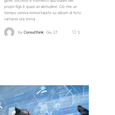
gioie, successi e momenti quotidiani dei
propri figli è quasi un’abitudine. Ciò che un
tempo veniva immortalato su album di foto
cartacei ora trova …
Giu 27
1
by
Consulthink