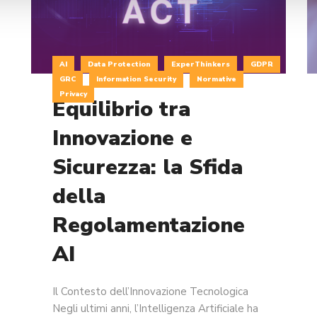
AI
Data Protection
ExperThinkers
GDPR
GRC
Information Security
Normative
on
Privacy
Equilibrio tra
Innovazione e
Sicurezza: la Sfida
della
Regolamentazione
AI
Il Contesto dell’Innovazione Tecnologica
Negli ultimi anni, l’Intelligenza Artificiale ha