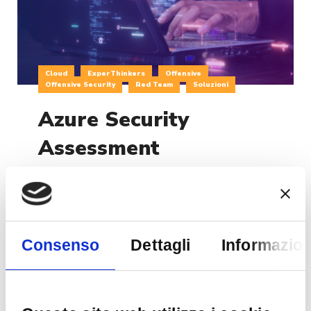
Cloud
ExperThinkers
Offensive
Offensive Security
Red Team
Soluzioni
Azure Security
Assessment
Nell’ultimo decennio l’industria del cloud
computing è stata interessata da una crescita
esponenziale. Secondo Exploding Topics, dal
2015 ad oggi la quantità di dati aziendali gestiti
Consenso
Dettagli
Informazion
e mantenuti in cloud è raddoppiata, fino a
raggiungere circa il 60% della totalità delle
informazioni corporate. In particolare, circa il 22%
del mercato cloud appartiene a Microsoft Azure,