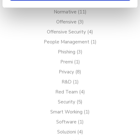
News
(9)
pulsante "X" in alto a destra. Per
Normative
(11)
saperne di più rispetto ai cookie,
Offensive
(3)
consulta la relativa
Cookie policy
.
Offensive Security
(4)
People Management
(1)
Phishing
(3)
Premi
(1)
Privacy
(8)
R&D
(1)
Red Team
(4)
Security
(5)
Smart Working
(1)
Software
(1)
Soluzioni
(4)