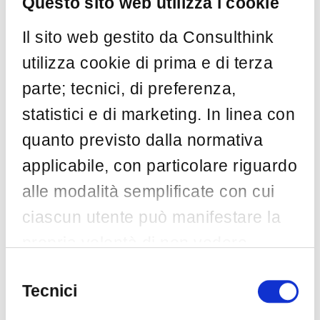
Questo sito web utilizza i cookie
…
Il sito web gestito da Consulthink
by
Consulthink
Mar 19
utilizza cookie di prima e di terza
parte; tecnici, di preferenza,
statistici e di marketing. In linea con
Categorie
quanto previsto dalla normativa
applicabile, con particolare riguardo
AI
(5)
ASSINTEL
(1)
alle modalità semplificate con cui
Awareness
(2)
ciascun utente può manifestare la
Big Data
(1)
propria volontà di non vedere
Blockchain
(1)
installata una o più specifiche
Selezione
Casi di successo
(1)
del
Tecnici
tipologie di cookie non necessari,
Cloud
(2)
consenso