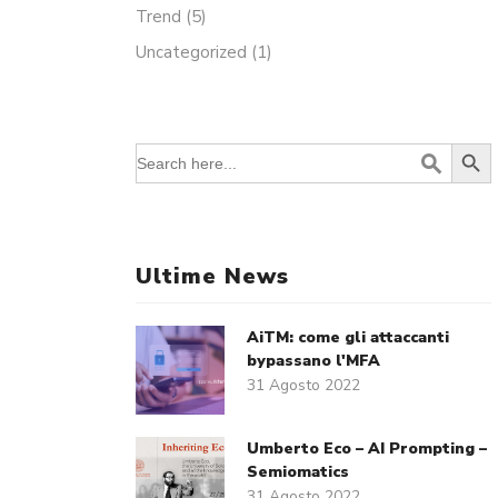
Trend
(5)
Uncategorized
(1)
Search Butt
Search
for:
Ultime News
AiTM: come gli attaccanti
bypassano l'MFA
31 Agosto 2022
Umberto Eco – AI Prompting –
Semiomatics
31 Agosto 2022