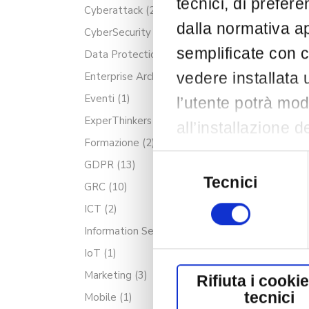
tecnici, di prefere
Cyberattack
(2)
dalla normativa ap
CyberSecurity
(10)
semplificate con c
Data Protection
(10)
vedere installata 
Enterprise Architecture
(3)
Eventi
(1)
l’utente potrà mod
ExperThinkers
(29)
all’installazione 
Formazione
(2)
posizionato in bass
Selezione
GDPR
(13)
del
cookie cliccando s
Tecnici
GRC
(10)
consenso
l’installazione dei
ICT
(2)
cookie non tecnici
Information Security
(10)
Per saperne di più
IoT
(1)
Marketing
(3)
Rifiuta i cooki
tecnici
Mobile
(1)