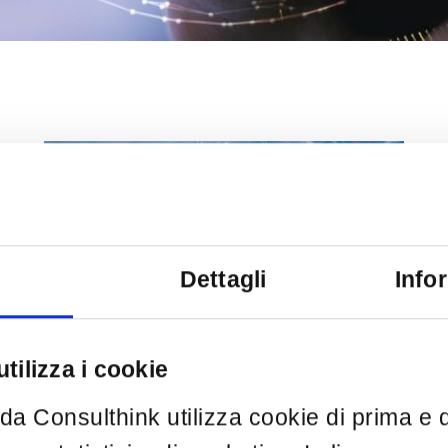
Dettagli
Info
tilizza i cookie
o da Consulthink utilizza cookie di prima e d
CyberSecurity
Data Protection