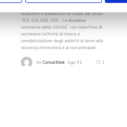
Italiana di esperti in Infrastrutture Critiche
(AIIC), con il contributo di Consulthink, ha
realizzato e pubblicato lo studio dal titolo
“ICE, ICN, OSE, OSF... La disciplina
normativa della criticità”, con l’obiettivo di
sostenere l’attività di ricerca e
sensibilizzazione degli addetti ai lavori alla
sicurezza informatica e ai suoi principali ...
Ago 31
1
by
Consulthink