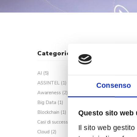
Categorie
AI
(5)
ASSINTEL
(1)
Consenso
Awareness
(2)
Big Data
(1)
Blockchain
(1)
Questo sito web u
Casi di successo
(1)
Il sito web gestit
Cloud
(2)