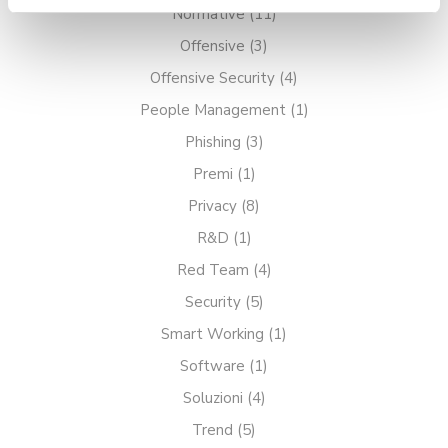
pulsante "X" in alto a destra. Per
Normative
(11)
saperne di più rispetto ai cookie,
Offensive
(3)
consulta la relativa
Cookie policy
.
Offensive Security
(4)
People Management
(1)
Phishing
(3)
Premi
(1)
Privacy
(8)
R&D
(1)
Red Team
(4)
Security
(5)
Smart Working
(1)
Software
(1)
Soluzioni
(4)
Trend
(5)