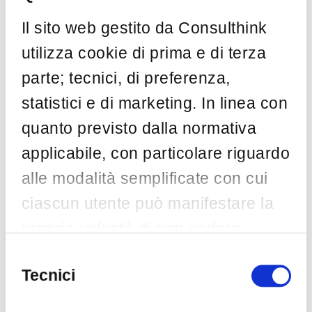
Il sito web gestito da Consulthink
by
Consulthink
Ago 7
2
utilizza cookie di prima e di terza
parte; tecnici, di preferenza,
Categorie
statistici e di marketing. In linea con
quanto previsto dalla normativa
AI
(5)
applicabile, con particolare riguardo
ASSINTEL
(1)
alle modalità semplificate con cui
Awareness
(2)
ciascun utente può manifestare la
Big Data
(1)
propria volontà di non vedere
Blockchain
(1)
installata una o più specifiche
Selezione
Casi di successo
(1)
del
Tecnici
tipologie di cookie non necessari,
Cloud
(2)
consenso
Cyberattack
(2)
l’utente potrà modificare in qualsiasi