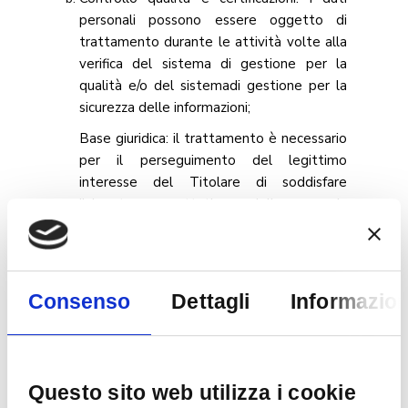
personali possono essere oggetto di
trattamento durante le attività volte alla
verifica del sistema di gestione per la
qualità e/o del sistemadi gestione per la
sicurezza delle informazioni;
Base giuridica: il trattamento è necessario
per il perseguimento del legittimo
interesse del Titolare di soddisfare
l’elevata aspettativa della propria
clientela in merito alla qualità dei prodotti
e servizi forniti, nonché il miglioramento
continuo delle proprie prestazioni.
Consenso
Dettagli
Informazion
Risk management: i dati personali possono
essere oggetto di trattamento durante le
attività volte alla verifica e all’analisi dei
rischi in materia di protezione dei dati
personali.
Questo sito web utilizza i cookie