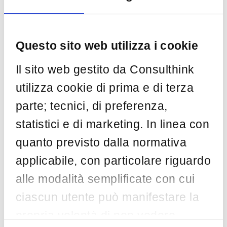
gestire i cookie anche direttamente
attraverso le impostazioni del suo browser,
secondo le modalità indicate ai seguenti link:
Questo sito web utilizza i cookie
Internet Explorer
Il sito web gestito da Consulthink
Mozilla Firefox
utilizza cookie di prima e di terza
Google Chrome
parte; tecnici, di preferenza,
statistici e di marketing. In linea con
Apple Safari
quanto previsto dalla normativa
Opera
applicabile, con particolare riguardo
alle modalità semplificate con cui
Tuttavia, cancellando i cookies in tal modo,
ciascun utente può manifestare la
l’utente potrebbe rimuovere le preferenze
impostate per questo sito, motivo per cui
propria volontà di non vedere
sarebbe opportuno che visitasse