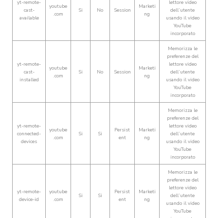
yt-remote-
lettore video
youtube
Marketi
cast-
Si
No
Session
dell’utente
.com
ng
available
usando il video
YouTube
incorporato
Memorizza le
preferenze del
yt-remote-
lettore video
youtube
Marketi
cast-
Si
No
Session
dell’utente
.com
ng
installed
usando il video
YouTube
incorporato
Memorizza le
preferenze del
yt-remote-
lettore video
youtube
Persist
Marketi
connected-
Si
Si
dell’utente
.com
ent
ng
devices
usando il video
YouTube
incorporato
Memorizza le
preferenze del
lettore video
yt-remote-
youtube
Persist
Marketi
Si
Si
dell’utente
device-id
.com
ent
ng
usando il video
YouTube