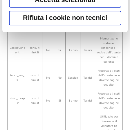
pulsante Rifiuta i cookie non tecnici
Periodo
Rifiuta i cookie non tecnici
Persi
o chiudendo il banner con il
Provide
Terze
di
Categor
Descrizione
Nome
stent
r
parti
conserv
ia
funzionalità
e
pulsante "X" in alto a destra. Per
azione
Memorizza lo
saperne di più rispetto ai cookie,
stato del
CookieCons
consult
consenso ai
consulta la relativa
Cookie policy
.
No
Si
1 anno
Tecnici
ent
hink.it
cookie dell’utente
per il dominio
corrente
Preserva gli stati
incap_ses_
consult
dell’utente nelle
No
No
Session
Tecnici
#
hink.it
diverse pagine
del sito.
Preserva gli stati
visid_incap
consult
dell’utente nelle
No
Si
1 anno
Tecnici
_#
hink.it
diverse pagine
del sito.
Utilizzato per
rilevare se il
visitatore ha