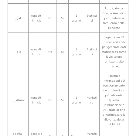
Utilizzato da
Google Analytics
consult
1
Statisti
_gat
No
Si
per limitare la
hink.it
giorno
ci
frequenza delle
richieste
Registra un ID
univoco utilizzato
per generare dati
consult
1
Statisti
_gid
No
Si
statistici su come
hink.it
giorno
ci
il visitatore
utilizza il sito
internet.
Raccoglie
informazioni sul
comportamento
degli utenti su
più siti web.
consult
1
Marketi
___utmvc
No
Si
Questa
hink.it
giorno
ng
informazione è
utilizzata al fine
di ottimizzare la
rilevanza della
pubblicità.
ads/ga-
google.c
Marketi