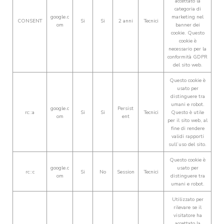
accettato la
categoria di
google.c
marketing nel
CONSENT
Si
Si
2 anni
Tecnici
om
banner dei
cookie. Questo
cookie è
necessario per la
conformità GDPR
del sito web.
Questo cookie è
usato per
distinguere tra
umani e robot.
google.c
Persist
rc::a
Si
Si
Tecnici
Questo è utile
om
ent
per il sito web, al
fine di rendere
validi rapporti
sull’uso del sito.
Questo cookie è
google.c
usato per
rc::c
Si
No
Session
Tecnici
om
distinguere tra
umani e robot.
Utilizzato per
rilevare se il
visitatore ha
accettato la