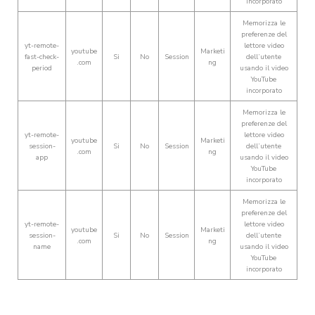
incorporato
Memorizza le
preferenze del
yt-remote-
lettore video
youtube
Marketi
fast-check-
Si
No
Session
dell’utente
.com
ng
period
usando il video
YouTube
incorporato
Memorizza le
preferenze del
yt-remote-
lettore video
youtube
Marketi
session-
Si
No
Session
dell’utente
.com
ng
app
usando il video
YouTube
incorporato
Memorizza le
preferenze del
yt-remote-
lettore video
youtube
Marketi
session-
Si
No
Session
dell’utente
.com
ng
name
usando il video
YouTube
incorporato