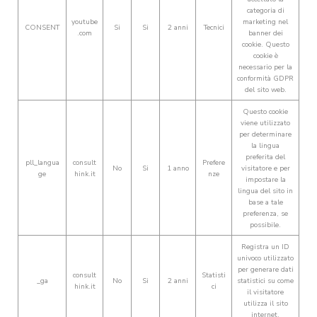
categoria di
youtube
marketing nel
CONSENT
Si
Si
2 anni
Tecnici
.com
banner dei
cookie. Questo
cookie è
necessario per la
conformità GDPR
del sito web.
Questo cookie
viene utilizzato
per determinare
la lingua
preferita del
pll_langua
consult
Prefere
No
Si
1 anno
visitatore e per
ge
hink.it
nze
impostare la
lingua del sito in
base a tale
preferenza, se
possibile.
Registra un ID
univoco utilizzato
per generare dati
consult
Statisti
_ga
No
Si
2 anni
statistici su come
hink.it
ci
il visitatore
utilizza il sito
internet.