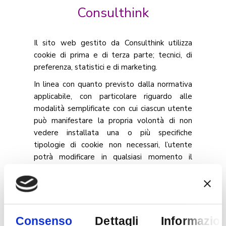
Consulthink
Il sito web gestito da Consulthink utilizza
cookie di prima e di terza parte; tecnici, di
preferenza, statistici e di marketing.
In linea con quanto previsto dalla normativa
applicabile, con particolare riguardo alle
modalità semplificate con cui ciascun utente
può manifestare la propria volontà di non
vedere installata una o più specifiche
tipologie di cookie non necessari, l’utente
potrà modificare in qualsiasi momento il
consenso, se già rilasciato, all’installazione dei
singoli cookie opzionali grazie all’apposito
pulsante posizionato in basso a sinistra di
ogni pagina.
Consenso
Dettagli
Informazion
Ad ogni modo, se lo desidera, l’utente può