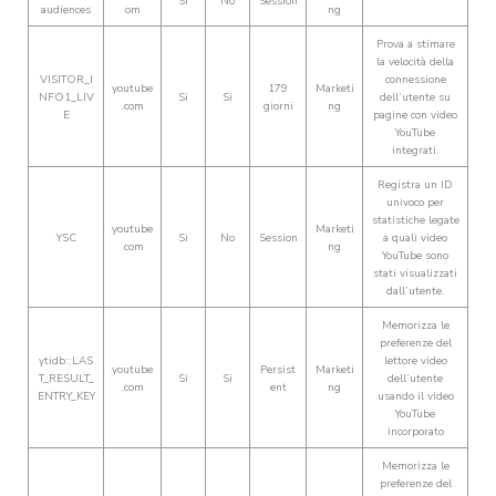
Si
No
Session
audiences
om
ng
Prova a stimare
la velocità della
VISITOR_I
connessione
youtube
179
Marketi
NFO1_LIV
Si
Si
dell’utente su
.com
giorni
ng
E
pagine con video
YouTube
integrati.
Registra un ID
univoco per
statistiche legate
youtube
Marketi
YSC
Si
No
Session
a quali video
.com
ng
YouTube sono
stati visualizzati
dall’utente.
Memorizza le
preferenze del
ytidb::LAS
lettore video
youtube
Persist
Marketi
T_RESULT_
Si
Si
dell’utente
.com
ent
ng
ENTRY_KEY
usando il video
YouTube
incorporato
Memorizza le
preferenze del