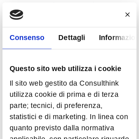
Home
Consenso
Dettagli
Informazion
Who We Are
Business Unit ►
Big Data, Development & Data
Questo sito web utilizza i cookie
Integration
Il sito web gestito da Consulthink
Security & Infrastructure
utilizza cookie di prima e di terza
parte; tecnici, di preferenza,
Cloud & DevOps
statistici e di marketing. In linea con
Solutions & Services
quanto previsto dalla normativa
Skill Development