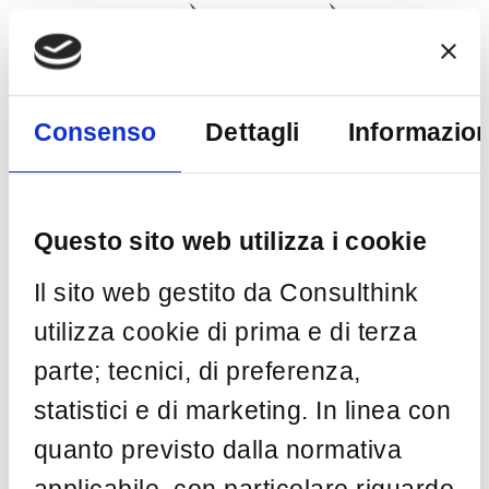
Consenso
Dettagli
Informazion
Home
Chi siamo
Solutions & Services ►
Questo sito web utilizza i cookie
e-CyberMesh
Il sito web gestito da Consulthink
e-CyberDev
utilizza cookie di prima e di terza
parte; tecnici, di preferenza,
Consulenza Specialistica
statistici e di marketing. In linea con
Consulthink Academy
quanto previsto dalla normativa
e-CyLabs